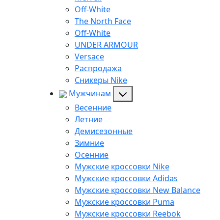
Off-White
The North Face
Off-White
UNDER ARMOUR
Versace
Распродажа
Сникеры Nike
Мужчинам
Весенние
Летние
Демисезонные
Зимние
Осенние
Мужские кроссовки Nike
Мужские кроссовки Adidas
Мужские кроссовки New Balance
Мужские кроссовки Puma
Мужские кроссовки Reebok