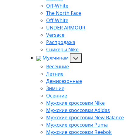
Off-White
The North Face
Off-White
UNDER ARMOUR
Versace
Распродажа
Сникеры Nike
Мужчинам
Весенние
Летние
Демисезонные
Зимние
Осенние
Мужские кроссовки Nike
Мужские кроссовки Adidas
Мужские кроссовки New Balance
Мужские кроссовки Puma
Мужские кроссовки Reebok