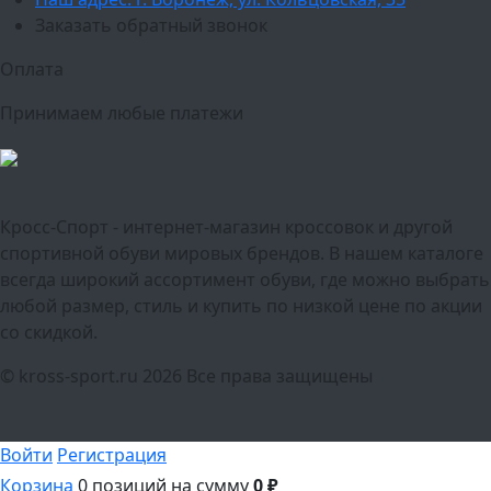
Заказать обратный звонок
Оплата
Принимаем любые платежи
Кросс-Спорт - интернет-магазин кроссовок и другой
спортивной обуви мировых брендов. В нашем каталоге
всегда широкий ассортимент обуви, где можно выбрать
любой размер, стиль и купить по низкой цене по акции
со скидкой.
© kross-sport.ru
2026 Все права защищены
Войти
Регистрация
Корзина
0 позиций
на сумму
0 ₽