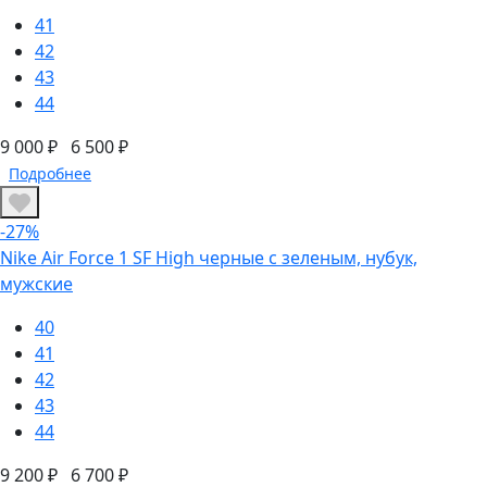
41
42
43
44
9 000 ₽
6 500 ₽
Подробнее
-27%
Nike Air Force 1 SF High черные с зеленым, нубук,
мужские
40
41
42
43
44
9 200 ₽
6 700 ₽