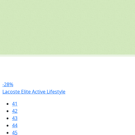
-28%
Lacoste Elite Active Lifestyle
41
42
43
44
45