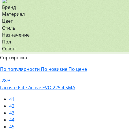
Бренд
Материал
Цвет
Стиль
Назначение
Пол
Сезон
Сортировка:
По популярности
По новизне
По цене
-28%
Lacoste Elite Active EVO 225 4 SMA
41
42
43
44
45