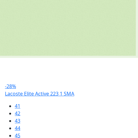
-28%
Lacoste Elite Active 223 1 SMA
41
42
43
44
45