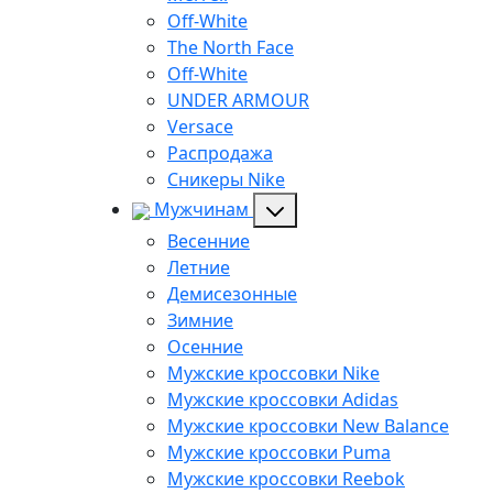
Off-White
The North Face
Off-White
UNDER ARMOUR
Versace
Распродажа
Сникеры Nike
Мужчинам
Весенние
Летние
Демисезонные
Зимние
Осенние
Мужские кроссовки Nike
Мужские кроссовки Adidas
Мужские кроссовки New Balance
Мужские кроссовки Puma
Мужские кроссовки Reebok