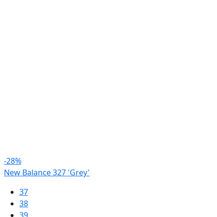
-28%
New Balance 327 'Grey'
37
38
39