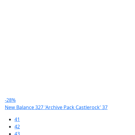
-28%
New Balance 327 'Archive Pack Castlerock' 37
41
42
43