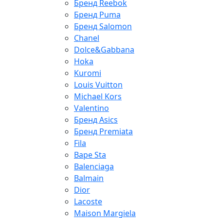
Бренд Reebok
Бренд Puma
Бренд Salomon
Chanel
Dolce&Gabbana
Hoka
Kuromi
Louis Vuitton
Michael Kors
Valentino
Бренд Asics
Бренд Premiata
Fila
Bape Sta
Balenciaga
Balmain
Dior
Lacoste
Maison Margiela