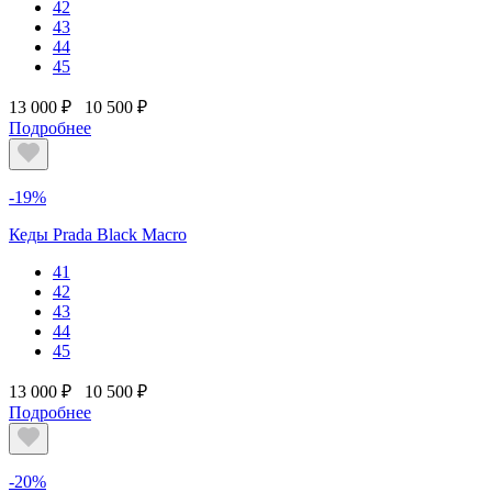
42
43
44
45
13 000 ₽
10 500 ₽
Подробнее
-19%
Кеды Prada Black Macro
41
42
43
44
45
13 000 ₽
10 500 ₽
Подробнее
-20%