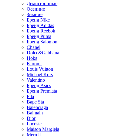
Демисезонные
Осенние
Зимние
Бренд Nike
Бренд Adidas
Бренд Reebok
Бренд Puma
Бренд Salomon
Chanel
Dolce&Gabbana
Hoka
Kuromi
Louis Vuitton
Michael Kors
Valentino
Бренд Asics
Бренд Premiata
Fila
Bape Sta
Balenciaga
Balmain
Dior
Lacoste
Maison Margiela
Merrell