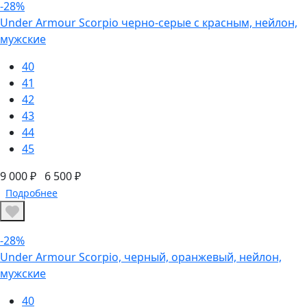
-28%
Under Armour Scorpio черно-серые с красным, нейлон,
мужские
40
41
42
43
44
45
9 000 ₽
6 500 ₽
Подробнее
-28%
Under Armour Scorpio, черный, оранжевый, нейлон,
мужские
40