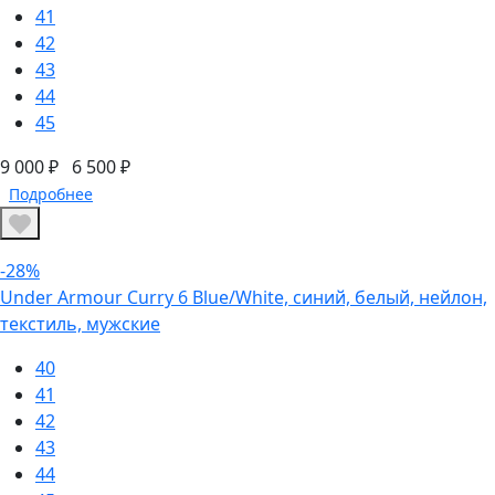
41
42
43
44
45
9 000 ₽
6 500 ₽
Подробнее
-28%
Under Armour Curry 6 Blue/White, синий, белый, нейлон,
текстиль, мужские
40
41
42
43
44