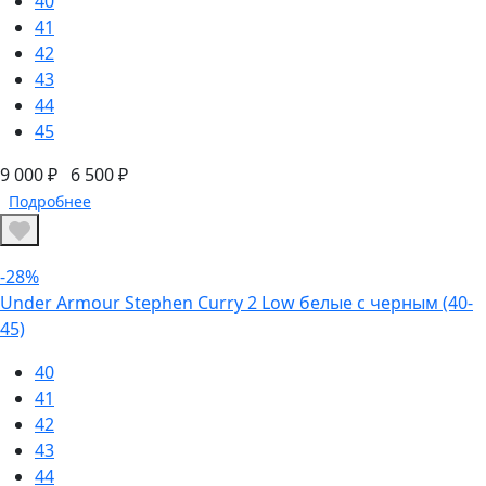
40
41
42
43
44
45
9 000 ₽
6 500 ₽
Подробнее
-28%
Under Armour Stephen Curry 2 Low белые с черным (40-
45)
40
41
42
43
44