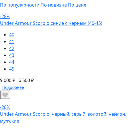
По популярности
По новизне
По цене
-28%
Under Armour Scorpio синие с черным (40-45)
40
41
42
43
44
45
9 000 ₽
6 500 ₽
Подробнее
-28%
Under Armour Scorpio, черный, серый, золотой, нейлон,
мужские