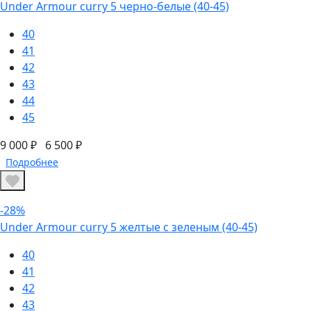
Under Armour curry 5 черно-белые (40-45)
40
41
42
43
44
45
9 000 ₽
6 500 ₽
Подробнее
-28%
Under Armour curry 5 желтые с зеленым (40-45)
40
41
42
43