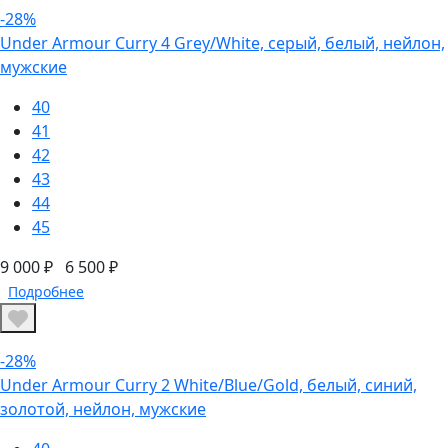
-28%
Under Armour Curry 4 Grey/White, серый, белый, нейлон,
мужские
40
41
42
43
44
45
9 000 ₽
6 500 ₽
Подробнее
-28%
Under Armour Curry 2 White/Blue/Gold, белый, синий,
золотой, нейлон, мужские