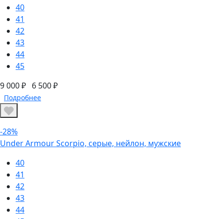
40
41
42
43
44
45
9 000 ₽
6 500 ₽
Подробнее
-28%
Under Armour Scorpio, серые, нейлон, мужские
40
41
42
43
44