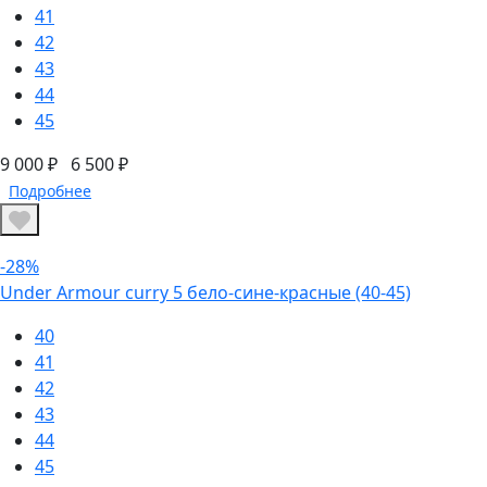
41
42
43
44
45
9 000 ₽
6 500 ₽
Подробнее
-28%
Under Armour curry 5 бело-сине-красные (40-45)
40
41
42
43
44
45