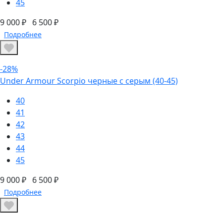
45
9 000 ₽
6 500 ₽
Подробнее
-28%
Under Armour Scorpio черные с серым (40-45)
40
41
42
43
44
45
9 000 ₽
6 500 ₽
Подробнее