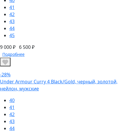
40
41
42
43
44
45
9 000 ₽
6 500 ₽
Подробнее
-28%
Under Armour Curry 4 Black/Gold, черный, золотой,
нейлон, мужские
40
41
42
43
44