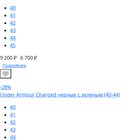
40
41
42
43
44
45
9 200 ₽
6 700 ₽
Подробнее
-28%
Under Armour Charged черные с зеленым (40-44)
40
41
42
43
44