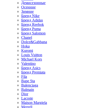
Демисезонные
Осенние
Зимние
Бренд Nike
Бренд Adidas
Бренд Reebok
Бренд Puma
Бренд Salomon
Chanel
Dolce&Gabbana
Hoka
Kuromi
Louis Vuitton
Michael Kors
Valentino
Бренд Asics
Бренд Premiata
Fila
Bape Sta
Balenciaga
Balmain
Dior
Lacoste
Maison Margiela
Merrell