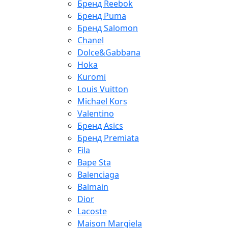
Бренд Reebok
Бренд Puma
Бренд Salomon
Chanel
Dolce&Gabbana
Hoka
Kuromi
Louis Vuitton
Michael Kors
Valentino
Бренд Asics
Бренд Premiata
Fila
Bape Sta
Balenciaga
Balmain
Dior
Lacoste
Maison Margiela