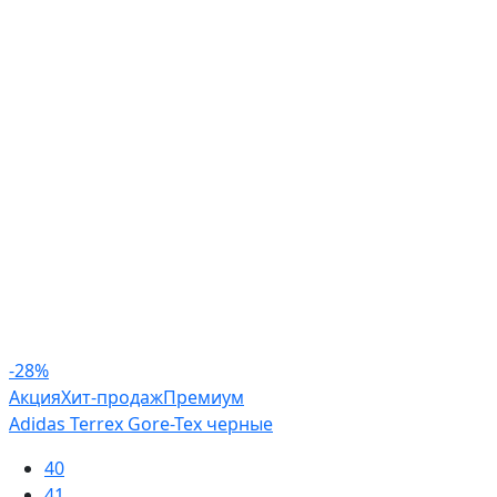
-28%
Акция
Хит-продаж
Премиум
Adidas Terrex Gore-Tex черные
40
41