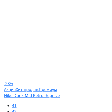
-28%
Акция
Хит-продаж
Премиум
Nike Dunk Mid Retro Черные
41
42